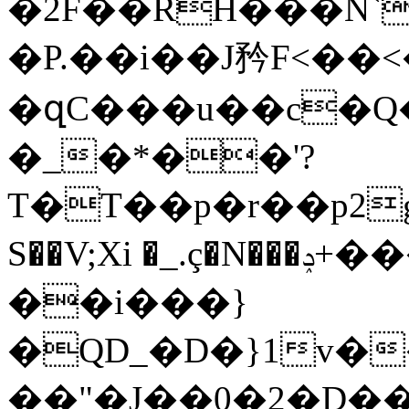
�2F��RH���N`
�P.��i��J矜F<�
�զC���u��c�Q�z
�_�*��'?
T�T��p�r��p2g
S��V;Xi �_.ç�N���ݚ+����X&��
��i���}
�QD_�D�}1v��*3S���\�
��"�J��0�2�D��